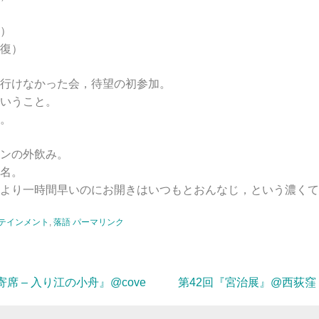
）
復）
行けなかった会，待望の初参加。
いうこと。
。
ンの外飲み。
名。
より一時間早いのにお開きはいつもとおんなじ，という濃くて
テインメント
,
落語
パーマリンク
寄席 – 入り江の小舟』@cove
第42回『宮治展』@西荻