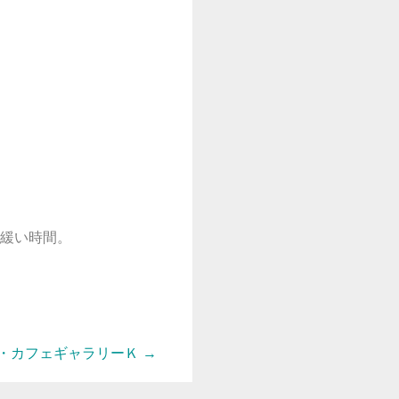
緩い時間。
窪・カフェギャラリーＫ
→