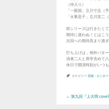
（仲入り）
「一眼国」立川寸志（予
「火事息子」立川笑二（
前シリーズは行きたくて
期待に違わぬ！とはこう
次回への期待高まり過ぎ
打ち上げは，例外パター
演者二人と席亭含めて八
休日で開演時刻がいつも
カテゴリー:
芸能・エンター
←
第九回『上大岡 cove
投