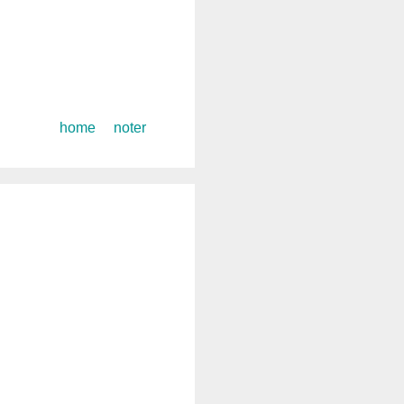
コ
home
noter
ン
テ
ン
ツ
へ
ス
キ
ッ
プ