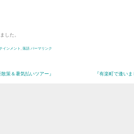
ました。
テインメント
,
落語
パーマリンク
座散策＆暑気払いツアー』
『有楽町で逢いま