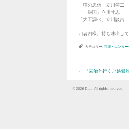
「猫の忠信」立川笑二
「一眼国」立川寸志
「大工調べ」立川談吉
四者四様。持ち味出して
カテゴリー:
芸能・エンター
←
『宮治と行く戸越銀
投
© 2026 Daan All rights reserved.
稿
ナ