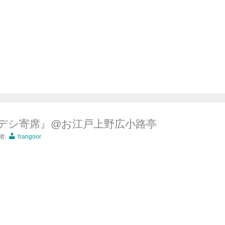
デシ寄席』@お江戸上野広小路亭
者:
hangoor