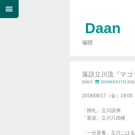
Daan
偏聴
落語立川流『マゴ
投稿日:
2018年8月17日
投稿
2018/08/17（金）19:00
「狸札」立川談洲
「置泥」立川只四楼
「一分茶番」立川こはる