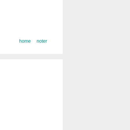
コ
home
noter
ン
テ
ン
ツ
へ
ス
キ
ッ
プ