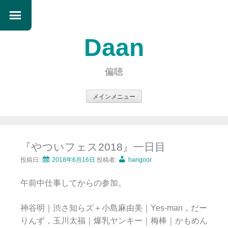
Daan
偏聴
メインメニュー
コ
ン
テ
『やついフェス2018』一日目
ン
ツ
投稿日:
2018年6月16日
投稿者:
hangoor
へ
午前中仕事してからの参加。
ス
キ
神谷明｜渋さ知らズ＋小島麻由美｜Yes-man，だー
ッ
りんず，玉川太福｜爆乳ヤンキー｜梅棒｜かもめん
プ