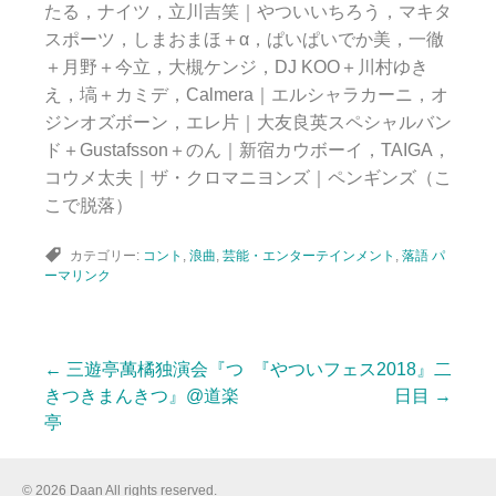
たる，ナイツ，立川吉笑｜やついいちろう，マキタ
スポーツ，しまおまほ＋α，ぱいぱいでか美，一徹
＋月野＋今立，大槻ケンジ，DJ KOO＋川村ゆき
え，塙＋カミデ，Calmera｜エルシャラカーニ，オ
ジンオズボーン，エレ片｜大友良英スペシャルバン
ド＋Gustafsson＋のん｜新宿カウボーイ，TAIGA，
コウメ太夫｜ザ・クロマニヨンズ｜ペンギンズ（こ
こで脱落）
カテゴリー:
コント
,
浪曲
,
芸能・エンターテインメント
,
落語
パ
ーマリンク
←
三遊亭萬橘独演会『つ
『やついフェス2018』二
投
きつきまんきつ』@道楽
日目
→
亭
稿
© 2026 Daan All rights reserved.