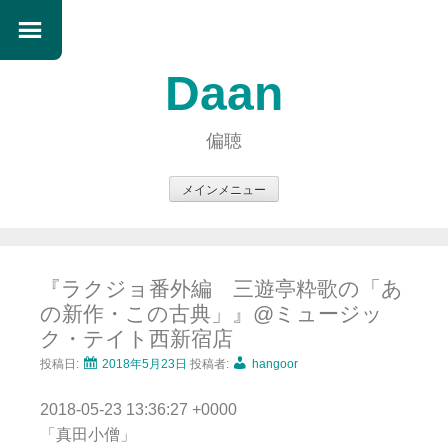
Daan
偏聴
メインメニュー
コ
ン
テ
『ラクジョ番外編 三遊亭粋歌の「あ
ン
の新作・この古典」』@ミュージッ
ツ
ク・テイト西新宿店
へ
ス
投稿日:
2018年5月23日
投稿者:
hangoor
キ
2018-05-23 13:36:27 +0000
ッ
「真田小僧」
プ