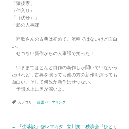
「猿後家」
（仲入り）
「（伏せ）」
「影の人事課 」
粋歌さんの古典は初めて。流暢ではないけど面白
い。
せつない新作からの人事課で笑った！
いままでほとんど自作の新作しか聞いていなかっ
たけれど，古典を演っても他の方の新作を演っても
面白い。そして何故か新作はせつない。
予想以上に奥が深いよ。
カテゴリー:
落語
パーマリンク
←
『生落談』@レフカダ
立川笑二独演会『ひとり