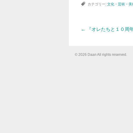
カテゴリー:
文化・芸術・美
←
『オレたちと１０周
投
稿
© 2026 Daan All rights reserved.
ナ
ビ
ゲ