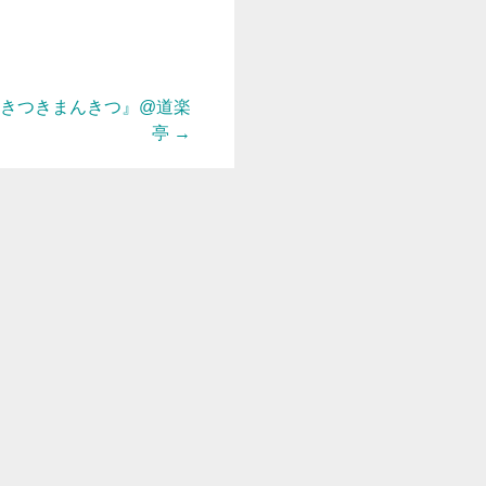
つきつきまんきつ』@道楽
亭
→