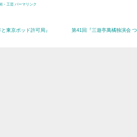
術・工芸
パーマリンク
年と東京ポッド許可局』
第41回『三遊亭萬橘独演会 