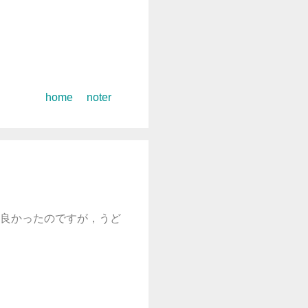
コ
home
noter
ン
テ
ン
ツ
へ
ス
キ
良かったのですが，うど
ッ
プ