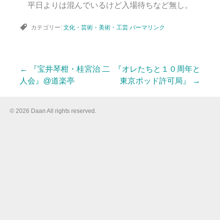
平日よりは混んでいるけど入場待ちなど無し。
カテゴリー:
文化・芸術・美術・工芸
パーマリンク
←
『宝井琴柑・桂宮治 二
『オレたちと１０周年と
投
人会』@道楽亭
東京ポッド許可局』
→
稿
© 2026 Daan All rights reserved.
ナ
ビ