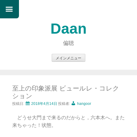
Daan
偏聴
メインメニュー
コ
ン
テ
至上の印象派展 ビュールレ・コレク
ン
ション
ツ
へ
投稿日:
2018年4月14日
投稿者:
hangoor
ス
どうせ大門まで来るのだからと，六本木へ。また
キ
来ちゃった！状態。
ッ
プ