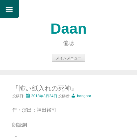
Daan
偏聴
メインメニュー
コ
ン
テ
『怖い紙入れの死神』
ン
ツ
投稿日:
2018年3月24日
投稿者:
hangoor
へ
作・演出：神田裕司
ス
キ
朗読劇
ッ
プ