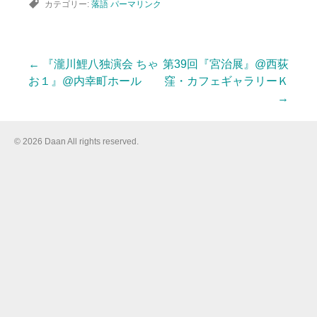
カテゴリー:
落語
パーマリンク
←
『瀧川鯉八独演会 ちゃ
第39回『宮治展』@西荻
投
お１』@内幸町ホール
窪・カフェギャラリーＫ
→
稿
© 2026 Daan All rights reserved.
ナ
ビ
ゲ