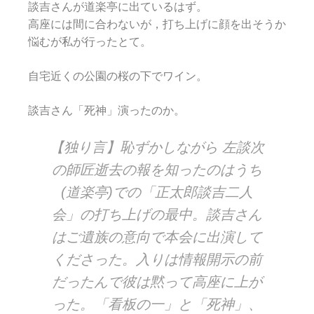
談吉さんが道楽亭に出ているはず。
高座には間に合わないが，打ち上げに顔を出そうか
悩むが私が行ったとて。
自宅近くの公園の桜の下でワイン。
談吉さん「死神」演ったのか。
【独り言】恥ずかしながら 左談次
の師匠逝去の報を知ったのはうち
(道楽亭)での「正太郎談吉二人
会」の打ち上げの最中。談吉さん
はご遺族の意向で本会に出演して
くださった。入りは情報開示の前
だったんで彼は黙って高座に上が
った。「看板の一」と「死神」、