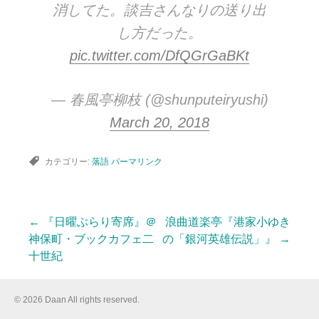
消してた。談吉さんなりの送り出
し方だった。
pic.twitter.com/DfQGrGaBKt
— 春風亭柳枝 (@shunputeiryushi)
March 20, 2018
カテゴリー:
落語
パーマリンク
←
『日曜ぶらり寄席』＠
浪曲道楽亭『港家小ゆき
投
神保町・ブックカフェ二
の「銀河英雄伝説」』
→
十世紀
稿
© 2026 Daan All rights reserved.