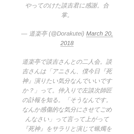
やってのけた談吉君に感謝。合
掌。
— 道楽亭 (@Dorakutei)
March 20,
2018
道楽亭で談吉さんとの二人会。談
吉さんは「アニさん、僕今日『死
神』演りたい気分なんでいいです
か？」って。仲入りで左談次師匠
の訃報を知る。「そうなんです。
なんか感傷的な気分にさせてごめ
んなさい」って言って上がって
『死神』をサラリと演じて蝋燭を