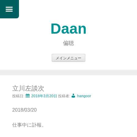
Daan
偏聴
メインメニュー
コ
ン
テ
立川左談次
ン
ツ
投稿日:
2018年3月20日
投稿者:
hangoor
へ
2018/03/20
ス
キ
仕事中に訃報。
ッ
プ