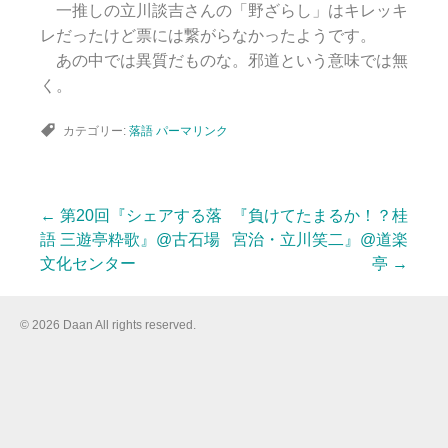
一推しの立川談吉さんの「野ざらし」はキレッキ
レだったけど票には繋がらなかったようです。
あの中では異質だものな。邪道という意味では無
く。
カテゴリー:
落語
パーマリンク
←
第20回『シェアする落
『負けてたまるか！？桂
投
語 三遊亭粋歌』@古石場
宮治・立川笑二』@道楽
文化センター
亭
→
稿
© 2026 Daan All rights reserved.
ナ