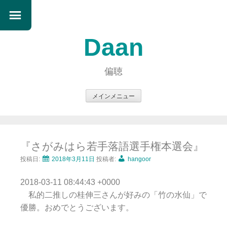
Daan
偏聴
メインメニュー
コ
ン
テ
『さがみはら若手落語選手権本選会』
ン
ツ
投稿日:
2018年3月11日
投稿者:
hangoor
へ
2018-03-11 08:44:43 +0000
ス
私的二推しの桂伸三さんが好みの「竹の水仙」で
キ
優勝。おめでとうございます。
ッ
プ