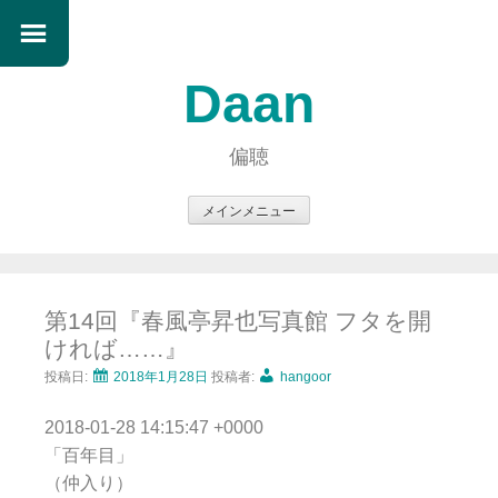
Daan
偏聴
メインメニュー
コ
ン
テ
第14回『春風亭昇也写真館 フタを開
ン
ければ……』
ツ
へ
投稿日:
2018年1月28日
投稿者:
hangoor
ス
2018-01-28 14:15:47 +0000
キ
「百年目」
ッ
（仲入り）
プ