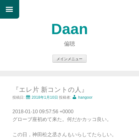
Daan
偏聴
メインメニュー
コ
ン
テ
『エレ片 新コントの人』
ン
ツ
投稿日:
2018年1月10日
投稿者:
hangoor
へ
2018-01-10 09:57:56 +0000
ス
グローブ座初めて来た。何だかカッコ良い。
キ
ッ
この日，神田松之丞さんもいらしてたらしい。
プ