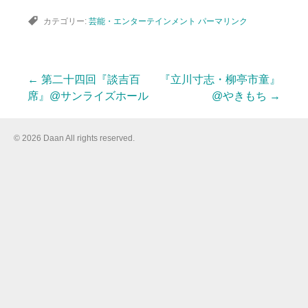
カテゴリー:
芸能・エンターテインメント
パーマリンク
←
第二十四回『談吉百
『立川寸志・柳亭市童』
投
席』@サンライズホール
@やきもち
→
稿
© 2026 Daan All rights reserved.
ナ
ビ
ゲ