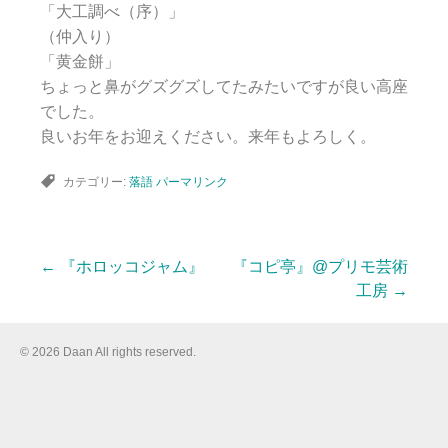
「大工調べ（序）」
（仲入り）
「黄金餅」
ちょっと鼻がグズグズしてたみたいですが良い高座
でした。
良いお年をお迎えください。来年もよろしく。
カテゴリー:
落語
パーマリンク
←
『ホロッコジャム』
『コピ亭』@プリモ芸術
投
工房
→
稿
© 2026 Daan All rights reserved.
ナ