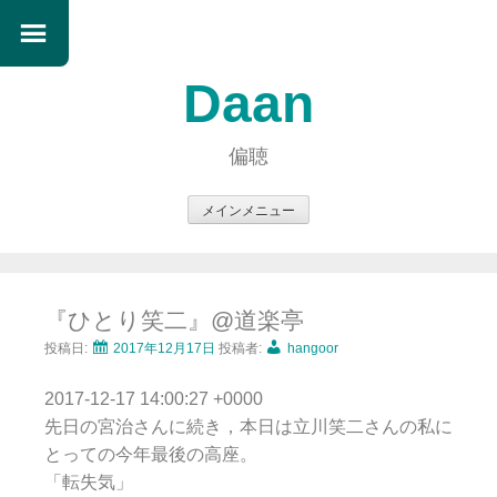
Daan
偏聴
メインメニュー
コ
ン
テ
『ひとり笑二』@道楽亭
ン
ツ
投稿日:
2017年12月17日
投稿者:
hangoor
へ
2017-12-17 14:00:27 +0000
ス
先日の宮治さんに続き，本日は立川笑二さんの私に
キ
とっての今年最後の高座。
ッ
「転失気」
プ