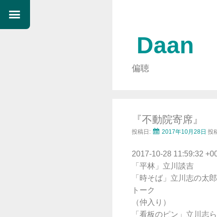
Daan
偏聴
『不動院寄席』
投稿日:
2017年10月28日
投
2017-10-28 11:59:32 +0
「平林」立川談吉
「時そば」立川志の太郎
トーク
（仲入り）
「看板のピン」立川志ら