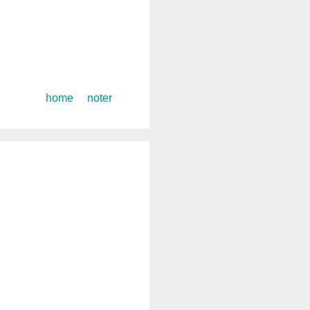
コ
home
noter
ン
テ
ン
ツ
へ
ス
キ
ッ
プ