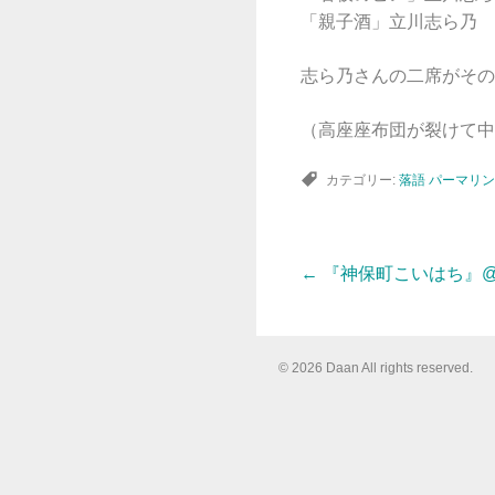
「親子酒」立川志ら乃
志ら乃さんの二席がその
（高座座布団が裂けて中
カテゴリー:
落語
パーマリン
←
『神保町こいはち』
投
稿
© 2026 Daan All rights reserved.
ナ