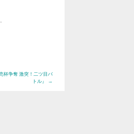
。
売杯争奪 激突！二ツ目バ
トル』
→