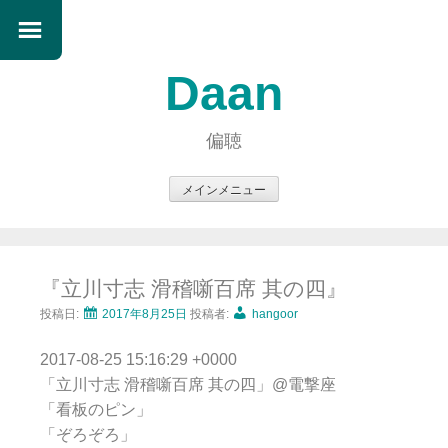
Daan
偏聴
メインメニュー
コ
ン
テ
『立川寸志 滑稽噺百席 其の四』
ン
ツ
投稿日:
2017年8月25日
投稿者:
hangoor
へ
2017-08-25 15:16:29 +0000
ス
「立川寸志 滑稽噺百席 其の四」@電撃座
キ
「看板のピン」
ッ
「ぞろぞろ」
プ