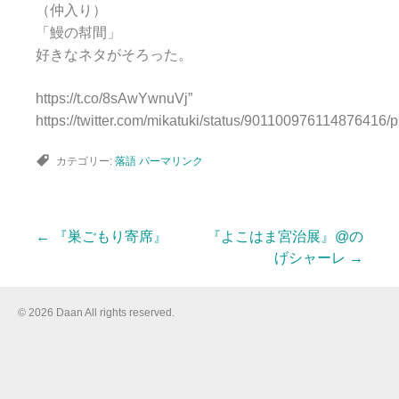
（仲入り）
「鰻の幇間」
好きなネタがそろった。
https://t.co/8sAwYwnuVj”
https://twitter.com/mikatuki/status/901100976114876416/p
カテゴリー:
落語
パーマリンク
←
『巣ごもり寄席』
『よこはま宮治展』@の
投
げシャーレ
→
稿
© 2026 Daan All rights reserved.
ナ