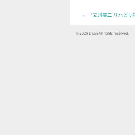
←
『立川笑二 リハビリ
投
© 2026 Daan All rights reserved.
稿
ナ
ビ
ゲ
ー