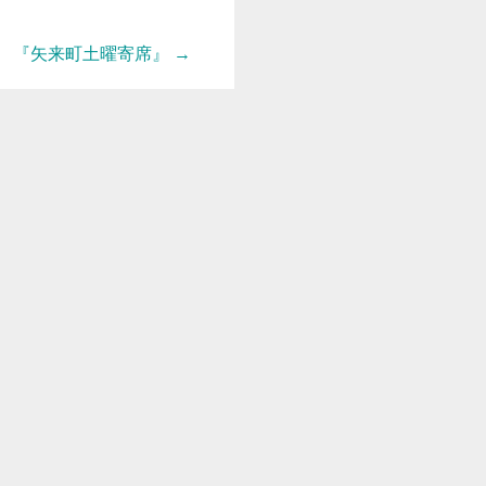
『矢来町土曜寄席』
→