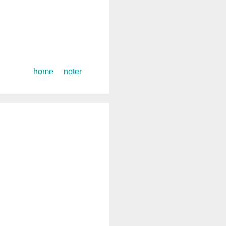
コ
home
noter
ン
テ
ン
ツ
へ
ス
キ
ッ
プ