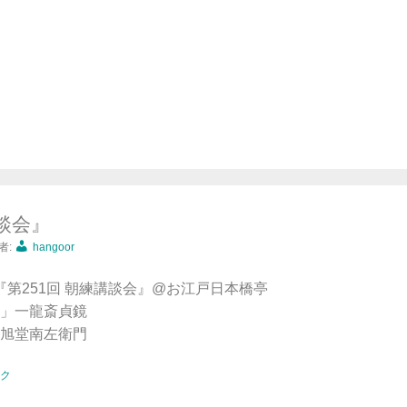
講談会』
者:
hangoor
9:30『第251回 朝練講談会』@お江戸日本橋亭
」一龍斎貞鏡
旭堂南左衛門
ク