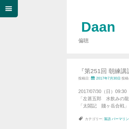
Daan
偏聴
『第251回 朝練
投稿日:
2017年7月30日
投稿
2017/07/30（日）0
「左甚五郎 水飲みの龍
「太閤記 賤ヶ岳合戦」
カテゴリー:
落語
パーマリン