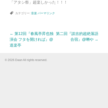
「アタシ祭」超楽しかった！！！
カテゴリー:
音楽
パーマリンク
←
第12回『春風亭昇也独
第二回『談吉的超絶落語
投
演会 フタを開ければ』@
合宿』@囀や
→
道楽亭
稿
© 2026 Daan All rights reserved.
ナ
ビ