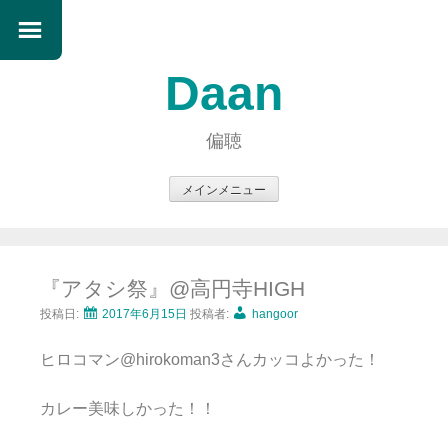
Daan
偏聴
メインメニュー
コ
ン
テ
『アタシ祭』@高円寺HIGH
ン
ツ
投稿日:
2017年6月15日
投稿者:
hangoor
へ
ヒロコマン@hirokoman3さんカッコよかった！
ス
キ
カレー美味しかった！！
ッ
プ