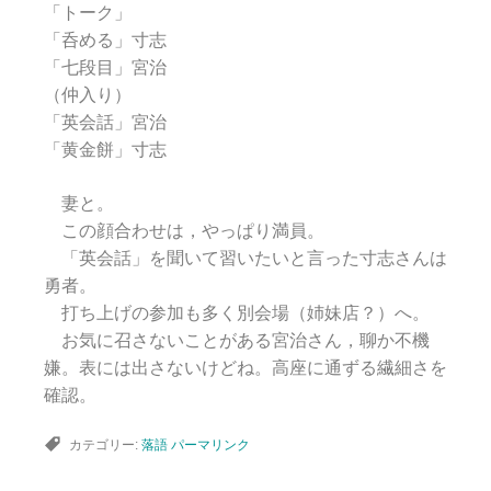
「トーク」
「呑める」寸志
「七段目」宮治
（仲入り）
「英会話」宮治
「黄金餅」寸志
妻と。
この顔合わせは，やっぱり満員。
「英会話」を聞いて習いたいと言った寸志さんは
勇者。
打ち上げの参加も多く別会場（姉妹店？）へ。
お気に召さないことがある宮治さん，聊か不機
嫌。表には出さないけどね。高座に通ずる繊細さを
確認。
カテゴリー:
落語
パーマリンク