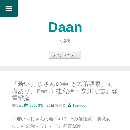
Daan
偏聴
メインメニュー
コ
ン
テ
『若いおじさんの会 その落語家、前
ン
職あり。Part３ 桂宮治 × 立川寸志』@
ツ
電撃座
へ
ス
投稿日:
2017年5月31日
投稿者:
hangoor
キ
『若いおじさんの会 Part３ その落語家、前職あ
ッ
り。桂宮治 × 立川寸志』@電撃座
プ