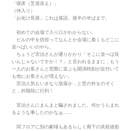
「寝床（芝居添え）」
（仲入り）
「お化け長屋」これは落語。後半の半ばまで。
初めての会場で入り口がわからない。
ビルの中を彷徨ってなんとか会場に着くもどこに
並べばいいのやら。
ちょうど宮治さんが通りかかり「そこに並べば良
いんじゃないですか！？」と言われるままに，もう
一人のお客さんと窓際に並ぶも開演時刻が近付いて
も他にお客さんが増えない。
宮治人気もいきなり急落か，と窓の外をのぞく
と，外階段に行列！
宮治さんにまんまと騙されました。何かうらまれ
るような事したのかなぁ……
同フロアに別の劇場もあるらしく廊下の其処彼処