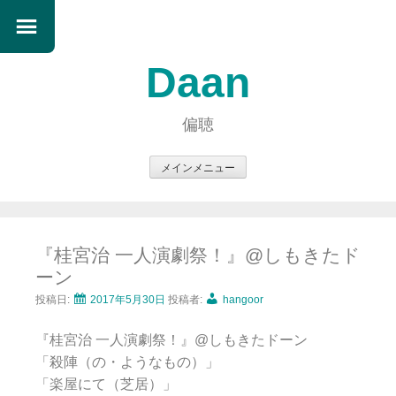
Daan
偏聴
メインメニュー
コ
ン
テ
『桂宮治 一人演劇祭！』@しもきたド
ン
ーン
ツ
へ
投稿日:
2017年5月30日
投稿者:
hangoor
ス
『桂宮治 一人演劇祭！』@しもきたドーン
キ
「殺陣（の・ようなもの）」
ッ
「楽屋にて（芝居）」
プ