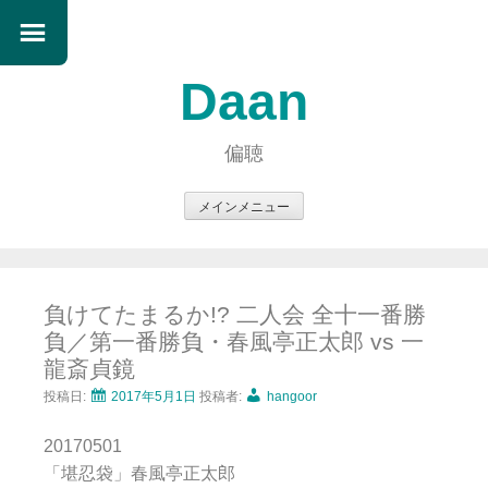
Daan
偏聴
メインメニュー
コ
ン
テ
負けてたまるか!? 二人会 全十一番勝
ン
負／第一番勝負・春風亭正太郎 vs 一
ツ
龍斎貞鏡
へ
ス
投稿日:
2017年5月1日
投稿者:
hangoor
キ
20170501
ッ
「堪忍袋」春風亭正太郎
プ