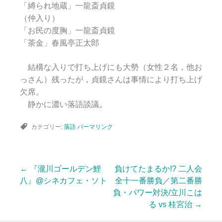
「縛られ地蔵」一龍斎貞鏡
（仲入り）
「お民の度胸」一龍斎貞鏡
「茶金」春風亭正太郎
結構な入りで打ち上げにも大勢（女性２名，他お
っさん）残ったが，貞鏡さんは事情により打ち上げ
欠席。
静かに濃い落語談議。
カテゴリー:
落語
パーマリンク
←
『瀧川ゴールデン鯉
負けてたまるか!? 二人会
投
八』@シネカフェ・ソト
全十一番勝負／第二番勝
負・パワー対決/立川こは
る vs 桂宮治
→
稿