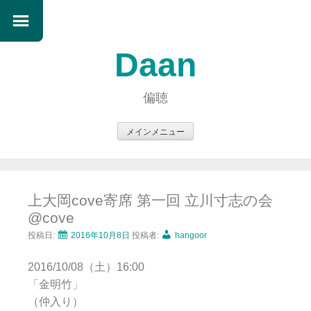
Daan
偏聴
メインメニュー
コ
ン
テ
上大岡cove寄席 第一回 立川寸志の会
ン
@cove
ツ
へ
投稿日:
2016年10月8日
投稿者:
hangoor
ス
2016/10/08（土）16:00
キ
「金明竹」
ッ
（仲入り）
プ