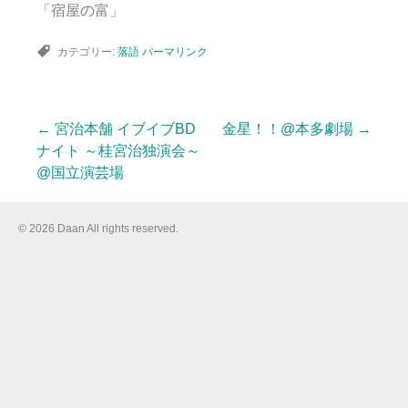
「宿屋の富」
カテゴリー:
落語
パーマリンク
←
宮治本舗 イブイブBD
金星！！@本多劇場
→
投
ナイト ～桂宮治独演会～
@国立演芸場
稿
© 2026 Daan All rights reserved.
ナ
ビ