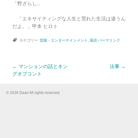
「野ざらし」
「エキサイティングな人生と荒れた生活は違うん
だよ。」甲本 ヒロト
カテゴリー:
芸能・エンターテインメント
,
落語
パーマリンク
←
マンションの話とキン
法事
→
投
グオブコント
稿
© 2026 Daan All rights reserved.
ナ