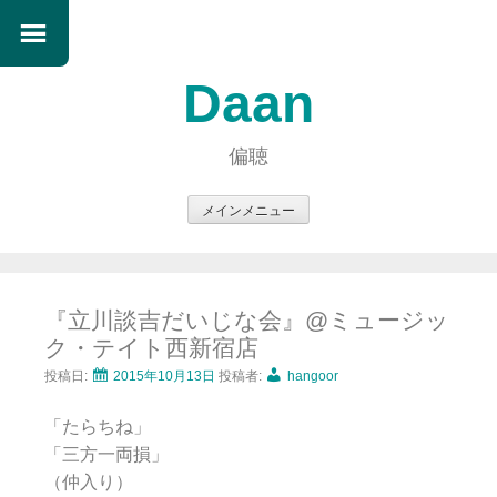
Daan
偏聴
メインメニュー
コ
ン
テ
『立川談吉だいじな会』@ミュージッ
ン
ク・テイト西新宿店
ツ
へ
投稿日:
2015年10月13日
投稿者:
hangoor
ス
「たらちね」
キ
「三方一両損」
ッ
（仲入り）
プ