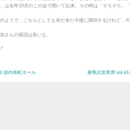
」は去年10月のこの会で聞いて以来。その時は「ぞろぞろ」
のようで，こちらとしても未だ未だ今後に期待するけれど，今
吉さんの落語は良いな。
ク
 Ⅱ@内幸町ホール
巣鴨元気寄席 vol.