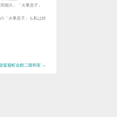
「田能久」「火事息子」
の「火事息子」も私は好
41@駕籠町会館二階和室
→