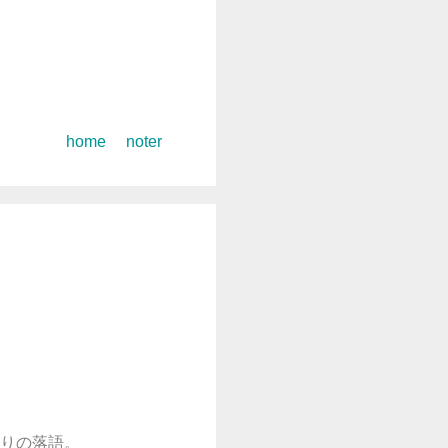
コ
home
noter
ン
テ
ン
ツ
へ
ス
キ
ッ
プ
りの落語。