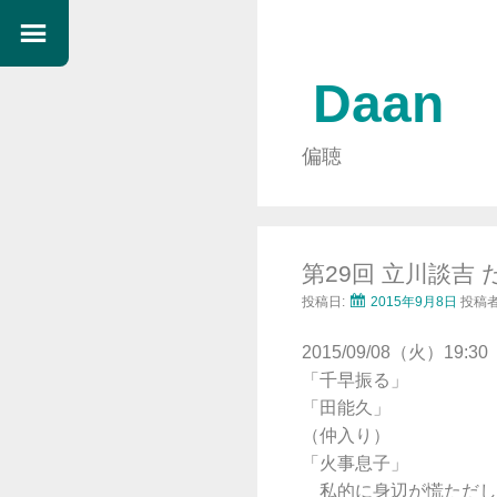
Daan
偏聴
第29回 立川談
投稿日:
2015年9月8日
投稿者
2015/09/08（火）1
「千早振る」
「田能久」
（仲入り）
「火事息子」
私的に身辺が慌ただし