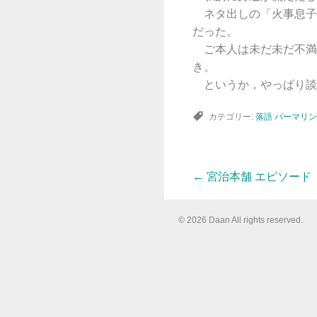
ネタ出しの「火事息子
だった。
ご本人は未だ未だ不満
き。
というか，やっぱり談
カテゴリー:
落語
パーマリン
←
宮治本舗 エピソード
投
© 2026 Daan All rights reserved.
稿
ナ