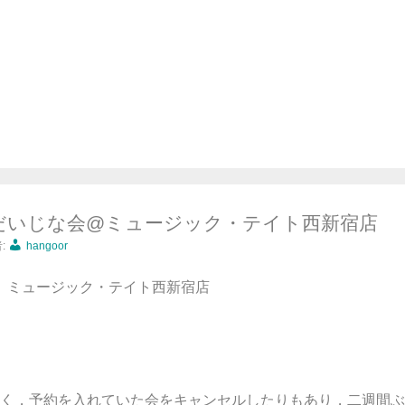
吉 だいじな会@ミュージック・テイト西新宿店
:
hangoor
9:30 ミュージック・テイト西新宿店
く，予約を入れていた会をキャンセルしたりもあり，二週間ぶ