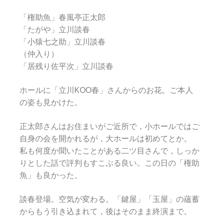
「権助魚」春風亭正太郎
「たがや」立川談春
「小猿七之助」立川談春
（仲入り）
「居残り佐平次」立川談春
ホールに「立川KOO春」さんからのお花。ご本人
の姿も見かけた。
正太郎さんはお住まいがご近所で，小ホールではご
自身の会を開かれるが，大ホールは初めてとか。
私も何度か聞いたことがある二ツ目さんで，しっか
りとした話で評判もすこぶる良い。この日の「権助
魚」も良かった。
談春登場。空気が変わる。「鍵屋」「玉屋」の蘊蓄
からもう引き込まれて，後はそのまま終演まで。