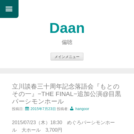
Daan
偏聴
メインメニュー
コ
ン
テ
立川談春三十周年記念落語会『もとの
ン
その一』−THE FINAL−追加公演@目黒
ツ
パーシモンホール
へ
ス
投稿日:
2015年7月23日
投稿者:
hangoor
キ
2015/07/23（木）18:30 めぐろパーシモンホー
ッ
ル 大ホール 3,700円
プ