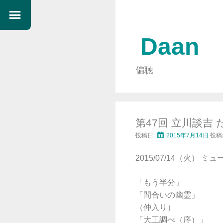
Daan
偏聴
第47回 立川談
投稿日:
2015年7月14日
投稿
2015/07/14（火）
「もう半分」
「間合いの幽霊」
（仲入り）
「大工調べ（序）」