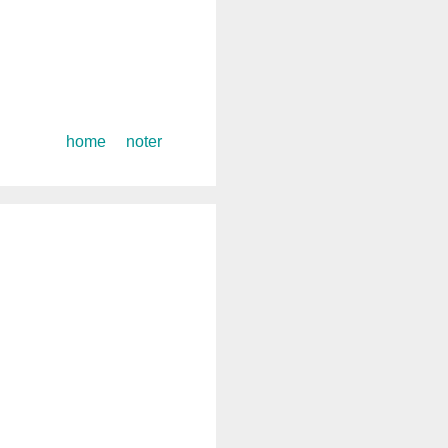
コ
home
noter
ン
テ
ン
ツ
へ
ス
キ
ッ
プ