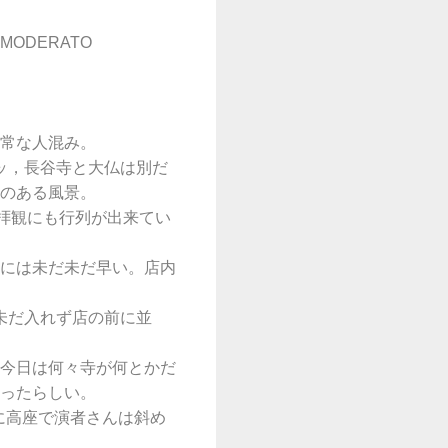
DERATO
常な人混み。
ッ，長谷寺と大仏は別だ
のある風景。
拝観にも行列が出来てい
には未だ未だ早い。店内
，未だ入れず店の前に並
今日は何々寺が何とかだ
ったらしい。
に高座で演者さんは斜め