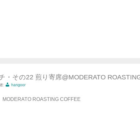
その22 煎り寄席@MODERATO ROASTING 
者:
hangoor
0 MODERATO ROASTING COFFEE