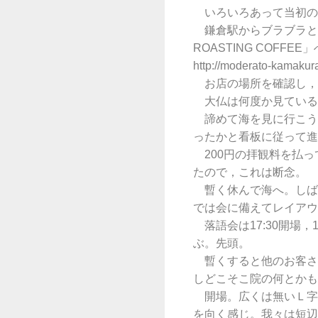
いろいろあって当初の予
鎌倉駅からブラブラと歩
ROASTING COFFEE
http://moderato-kamakur
お店の場所を確認し，
大仏は何度か見ている
諦めて海を見に行こうか
ったかと看板に従って進
200円の拝観料を払っ
たので，これは断念。
暫く休んで海へ。しば
では会に備えてレイアウ
落語会は17:30開場，
ぶ。先頭。
暫くすると他のお客さ
しどこそこ院の何とかも
開場。広くは無いＬ字型
を向く感じ。我々は短辺