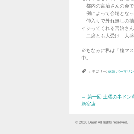
都内の宮治さんの会で
例によって会場となっ
仲入りで外れ無しの抽
イジってくれる宮治さん
二席とも大受け，大盛
※ちなみに私は「粒マス
中。
カテゴリー:
落語
パーマリン
←
第一回 土曜の半ドン
投
新宿店
稿
© 2026 Daan All rights reserved.