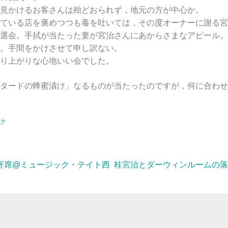
見かけるお客さんは殆どおられず，地元の方が中心か。
ている店を褒めつつも毒を吐いては，その度オーナーに謝る宮
選会。手拭が当たった妻が宮治さんにあからさまなアピール。
。手間をかけさせて申し訳ない。
り上がりな心地いい会でした。
タードの蜂蜜漬け」なるものが当たったのですが，何に合わせ
ク
寄席@ミュージック・テイト西
桂宮治とダーウィンルームの落