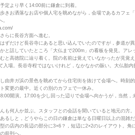
定より早く14:00前に鎌倉に到着。
きお洒落なお店や個人宅を眺めながら，会場であるカフェ「MO
」へ。
a.com/
さらに長谷方面へ進む。
はずだけど長谷寺にあると思い込んでいたのですが，参道が異
と話していたところ「大仏まで200m」の看板を発見。アレ
むと高徳院に辿り着く。院の名前は覚えていなかったが見覚え
て入場。長谷寺程ではないけれど，なかなかの賑い。大仏胎内
し由井ガ浜の景色を眺めてから住宅街を抜けて会場へ。時刻的
ト変更の最中。近くの別のカフェで一休み。
18:00開演。17:00を少し回った辺りで会場へ向かうが，当然
んも何人か並ぶ。スタッフとの会話を聞いていると地元の方。
あるしと，どうやらこの日の鎌倉は単なる日曜日以上の混雑だ
の店内の長辺の部分に3×6？，短辺に2×2のレイアウト。角
の前列へ。