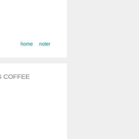
コ
home
noter
ン
テ
ン
ツ
COFFEE
へ
ス
キ
ッ
プ