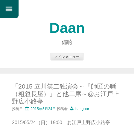
Daan
偏聴
メインメニュー
コ
ン
テ
「2015 立川笑二独演会～『師匠の噺
ン
（粗忽長屋）』と他二席～@お江戸上
ツ
野広小路亭
へ
ス
投稿日:
2015年5月24日
投稿者:
hangoor
キ
2015/05/24（日）19:00 お江戸上野広小路亭
ッ
プ