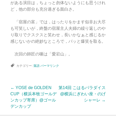
がある演目は，ちょっと勿体ないようにも思うけれ
ど，他の部分も充分過ぎる面白さ。
「宿屋の富」では，はったりをかます似非お大尽
も可笑しいが，終盤の宿屋主人夫婦の繰り返しのや
り取りでクスクスと笑わせ，長いかなぁと感じるか
感じないかの絶妙なところで，パッと爆笑を取る。
次回の師匠の噺は「愛宕山」。
カテゴリー:
落語
パーマリンク
←
YOSE de GOLDEN
第14回 こはるパラダイス
投
CUP（横浜本牧ゴールデ
@横浜にぎわい座・のげ
ンカップ寄席）@ゴール
シャーレ
→
デンカップ
稿