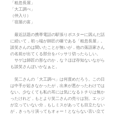
「粗忽長屋」
「大工調べ」
（仲入り）
「宿屋の富」
最近話題の携帯電話の駅張りポスターに因んだ話
に続いて，初っ端が師匠の噺である「粗忽長屋」。
談笑さんのは聞いたことが無いが，他の落語家さん
の名前が出てくる部分をバッサリ切ったらしい。
サゲは師匠の形なのか，な？ほぼ存知ないながら
も談笑さんぽいかなぁと。
笑二さんの「大工調べ」は何度めだろう。この日
は中手が起きなかったが，出来が悪かったわけでは
ない。少なくても私の耳には気になるトチりは無か
ったけれど，もとより笑二さんの売りは別。エッジ
が立っていない分，もしミスがあっても目立たない
が，きっちり演ってもオォー！とならない言い立て