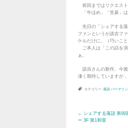
前回まではリクエスト
「牛ほめ」「笠碁」は
先日の「シェアする落
ファンというか談吉ファ
ケルだけに。（巧いこと
ご本人は「この話を演
ぁ。
談吉さんの新作。今後
凄く期待していますが，
カテゴリー:
落語
パーマリン
←
シェアする落語 第9
投
ー 3F 第1和室