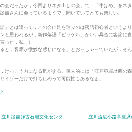
の会だったが，今回よりネタ出しの会。で，「牛ほめ」をネタ
談吉さんに会っているようで，聞いていてとても楽しい。
語」とは違って，この会に足を運ぶのは落語初心者というより
ンと思われるが，新作落語「ピッケル」がいい具合に客席に食
言った，私。）
ると，客席が微妙な感じになる」とおっしゃっていたが，そん
，けっこう力になる気がする。個人的には「江戸犯罪暦西の森
サイゾーだけで打ち止めって可能性もあるなぁ。
ク
回 立川談吉@古石場文化センタ
立川流広小路亭昼席