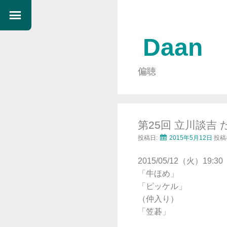
Daan
偏聴
第25回 立川談
投稿日:
2015年5月12日
投稿
2015/05/12（火）1
「牛ほめ」
「ピッケル」
（仲入り）
「笠碁」