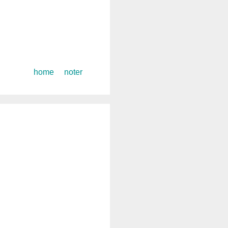
コ
home
noter
ン
テ
ン
ツ
へ
ス
キ
ッ
プ