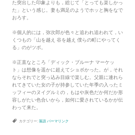
た突出した印象よりも，総じて「とっても楽しかっ
た」という感じ。妻も満足のようでホッと胸をなで
おろす。
※個人的には，弥次郎が色々と追われ追われて，い
くつもの「山を越え 谷を越え 僕らの町にやってく
る」のがツボ。
※正直なところ「ディック・ブルーナ マーケッ
ト」は想像を遥かに超えてショボかった。が，それ
ならそれでと突っ込み目線で楽しむ。父親に連れら
れてきていた女の子が持参していた年季の入ったミ
ッフィーのヌイグルミの，もはや灰色だか何だか形
容しがたい色合いから，如何に愛されているかが伝
わって来た。
カテゴリー:
落語
パーマリンク