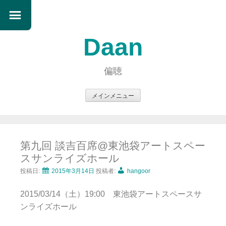
Daan
偏聴
メインメニュー
コ
ン
テ
第九回 談吉百席@東池袋アートスペー
ン
スサンライズホール
ツ
へ
投稿日:
2015年3月14日
投稿者:
hangoor
ス
2015/03/14（土）19:00 東池袋アートスペースサ
キ
ンライズホール
ッ
プ