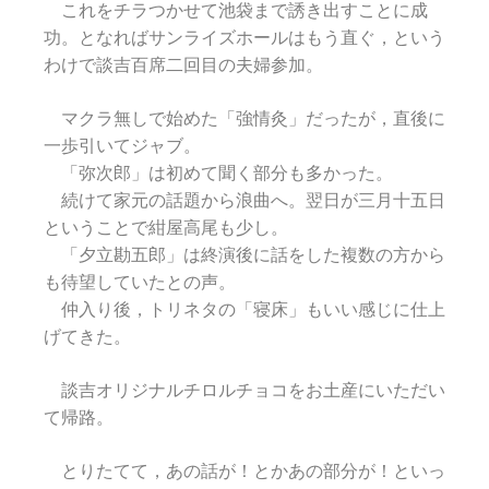
これをチラつかせて池袋まで誘き出すことに成
功。となればサンライズホールはもう直ぐ，という
わけで談吉百席二回目の夫婦参加。
マクラ無しで始めた「強情灸」だったが，直後に
一歩引いてジャブ。
「弥次郎」は初めて聞く部分も多かった。
続けて家元の話題から浪曲へ。翌日が三月十五日
ということで紺屋高尾も少し。
「夕立勘五郎」は終演後に話をした複数の方から
も待望していたとの声。
仲入り後，トリネタの「寝床」もいい感じに仕上
げてきた。
談吉オリジナルチロルチョコをお土産にいただい
て帰路。
とりたてて，あの話が！とかあの部分が！といっ