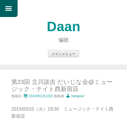
Daan
偏聴
メインメニュー
コ
ン
テ
第23回 立川談吉 だいじな会@ミュー
ン
ジック・テイト西新宿店
ツ
へ
投稿日:
2015年3月10日
投稿者:
hangoor
ス
2015/03/10（火）19:30 ミュージック・テイト西
キ
新宿店
ッ
プ