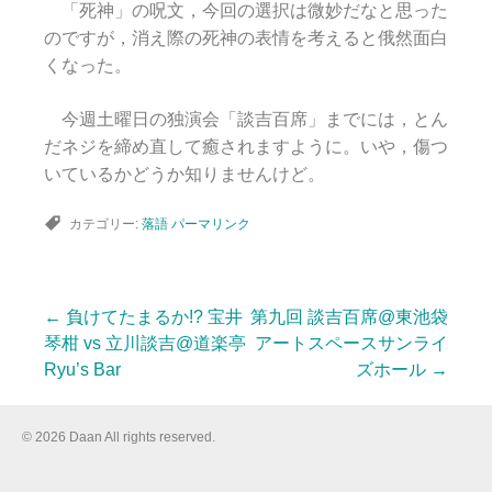
「死神」の呪文，今回の選択は微妙だなと思った
のですが，消え際の死神の表情を考えると俄然面白
くなった。
今週土曜日の独演会「談吉百席」までには，とん
だネジを締め直して癒されますように。いや，傷つ
いているかどうか知りませんけど。
カテゴリー:
落語
パーマリンク
←
負けてたまるか!? 宝井
第九回 談吉百席@東池袋
投
琴柑 vs 立川談吉@道楽亭
アートスペースサンライ
Ryu’s Bar
ズホール
→
稿
© 2026 Daan All rights reserved.