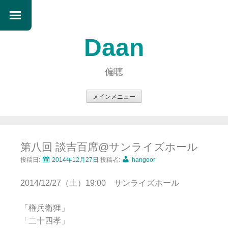
Daan
偏聴
メインメニュー
コ
ン
テ
第八回 談吉百席@サンライズホール
ン
ツ
投稿日:
2014年12月27日
投稿者:
hangoor
へ
2014/12/27（土）19:00 サンライズホール
ス
キ
「権兵衛狸」
ッ
「二十四孝」
プ