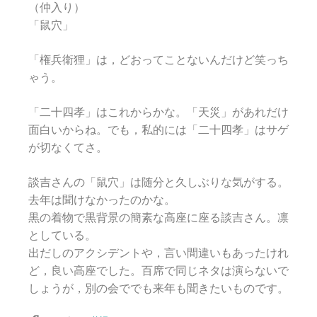
（仲入り）
「鼠穴」
「権兵衛狸」は，どおってことないんだけど笑っち
ゃう。
「二十四孝」はこれからかな。「天災」があれだけ
面白いからね。でも，私的には「二十四孝」はサゲ
が切なくてさ。
談吉さんの「鼠穴」は随分と久しぶりな気がする。
去年は聞けなかったのかな。
黒の着物で黒背景の簡素な高座に座る談吉さん。凛
としている。
出だしのアクシデントや，言い間違いもあったけれ
ど，良い高座でした。百席で同じネタは演らないで
しょうが，別の会ででも来年も聞きたいものです。