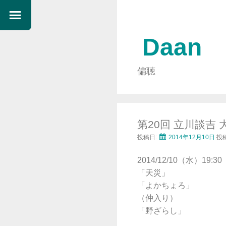
Daan
偏聴
第20回 立川談
投稿日:
2014年12月10日
投
2014/12/10（水）1
「天災」
「よかちょろ」
（仲入り）
「野ざらし」