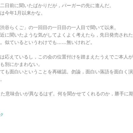
二日前に聞いたばかりだが，バーガーの先に進んだ。
は今年1月以来かな。
渋谷らくご」の一回目の一日目の一人目で聞いて以来。
近に聞いたような気がしてよくよく考えたら，先日発売されたC
。似ているというわけでも……無いけれど。
は応えているし，この会の位置付けを踏まえたうえでご本人が
も別にかまわない。
ても面白いということを再確認。勿論，面白い落語を面白く演
。
また意味合いが異なるはず。何を聞かせてくれるのか，勝手に
ク