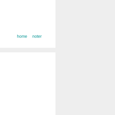
コ
home
noter
ン
テ
ン
ツ
へ
ス
キ
ッ
プ