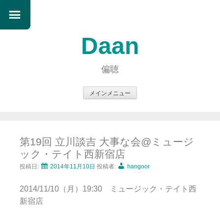
Daan
偏聴
メインメニュー
コ
ン
テ
第19回 立川談吉 大事な会@ミュージ
ン
ック・テイト西新宿店
ツ
へ
投稿日:
2014年11月10日
投稿者:
hangoor
ス
2014/11/10（月）19:30 ミュージック・テイト西
キ
新宿店
ッ
プ