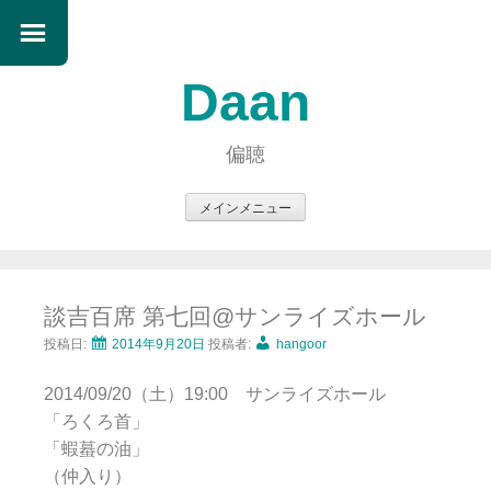
Daan
偏聴
メインメニュー
コ
ン
テ
談吉百席 第七回@サンライズホール
ン
ツ
投稿日:
2014年9月20日
投稿者:
hangoor
へ
2014/09/20（土）19:00 サンライズホール
ス
「ろくろ首」
キ
「蝦蟇の油」
ッ
（仲入り）
プ