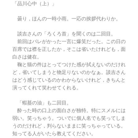
「品川心中（上）」
曇り，ほんの一時小雨。一応の挨拶代わりか。
談吉さんの「ろくろ首」を聞くのは二回目。
前回はバレがかった一言に爆笑だった。この日の
百席では襟を正したか，そこは省いたけれども，面
白さは健在。
鞠と猫の件はとってつけた感が拭えないのだけれ
ど，省いてしまうと物足りないのかなぁ。談吉さん
はどう感じているのかわからないけれど，きちんと
演ってくれて笑わせてくれる。
「蝦蟇の油」も二回目。
酔った時の口上の面白さが独特。特にスメルには
弱い。笑っちゃう。ついでに個人名でも笑ってしま
うのだけれど，判らないままに笑っちゃっている。
知ってる人がいたら教えてください。