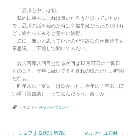
「品川心中」は初。
私的に勝手にこれは無いだろうと思っていたの
で，品川の話を始めた時は半信半疑だったのだけれ
ど，終わってみると意外に納得。
逆に，無いと思っていたのが何故なのか自分でも
不思議。上下通しで聞いてみたい。
談吉百席八回目となる次回は12月27日の土曜日
とのこと。昨年に続いて暮も暮れの慌ただしい時期
だなぁ。
昨年末の「富久」は良かった。今年の「年末っぽ
い噺（談吉談）」ってなんだろう。楽しみ。
カテゴリー:
落語
パーマリンク
←
シェアする落語 第7回
マルセイユ石鹸
→