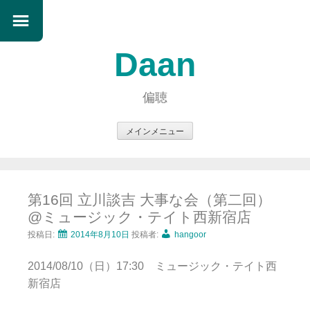
Daan
偏聴
メインメニュー
コ
ン
テ
第16回 立川談吉 大事な会（第二回）
ン
@ミュージック・テイト西新宿店
ツ
へ
投稿日:
2014年8月10日
投稿者:
hangoor
ス
2014/08/10（日）17:30 ミュージック・テイト西
キ
新宿店
ッ
プ