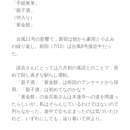
「手紙無筆」
「親子酒」
（仲入り）
「黄金餅」
台風11号の影響で，新宿は朝から豪雨と小止み
の繰り返し。前回（7/10）は台風8号接近中だっ
た。
談吉さんにとっては八月初の落語とのことで，長
めで回し過ぎな馴らし運転。
「親子酒」「黄金餅」は前回のアンケートから採
用。「親子酒」は初めてなのかな？
「黄金餅」の金兵衛さんは木蓮寺への道を間違っ
たらしいが，私はそらんじているわけではないので
判らなかった。途中で立ち止まったのは気づいたけ
れど。いずれにしても，辿り着いて何より。