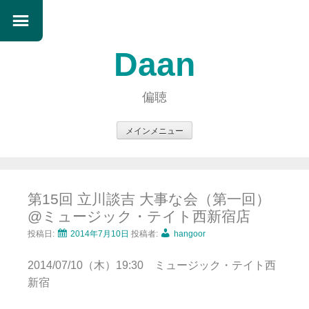
Daan
偏聴
メインメニュー
コ
ン
テ
第15回 立川談吉 大事な会（第一回）
ン
@ミュージック・テイト西新宿店
ツ
へ
投稿日:
2014年7月10日
投稿者:
hangoor
ス
2014/07/10（木）19:30 ミュージック・テイト西
キ
新宿
ッ
プ