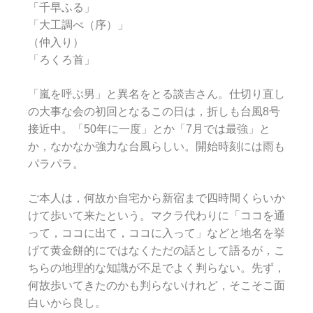
「千早ふる」
「大工調べ（序）」
（仲入り）
「ろくろ首」
「嵐を呼ぶ男」と異名をとる談吉さん。仕切り直し
の大事な会の初回となるこの日は，折しも台風8号
接近中。「50年に一度」とか「7月では最強」と
か，なかなか強力な台風らしい。開始時刻には雨も
パラパラ。
ご本人は，何故か自宅から新宿まで四時間くらいか
けて歩いて来たという。マクラ代わりに「ココを通
って，ココに出て，ココに入って」などと地名を挙
げて黄金餅的にではなくただの話として語るが，こ
ちらの地理的な知識が不足でよく判らない。先ず，
何故歩いてきたのかも判らないけれど，そこそこ面
白いから良し。