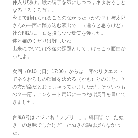
仲入り明け。喉の調子を気にしつつ，ネタおろしと
なる「ろくろ首」。
今まで触れられることのなかった（かな？）与太郎
さんの一面に踏み込む演出で，（違うと思うけど）
社会問題に一石を投じつつ爆笑を獲った。
毬と猫のくだりは難しいね。
出来については今後の課題として，けっこう面白か
ったよ。
次回（8/10（日）17:30）からは，客のリクエスト
でネタおろしの演目を決める（かも）とのこと。そ
の方が楽だとおっしゃっていましたが，そういうも
の？一応，アンケート用紙に一つだけ演目を書いて
きました。
台風8号はアジア名「ノグリー」。韓国語で「たぬ
き」の意味でしたけど，たぬきの話は演らなかっ
た。