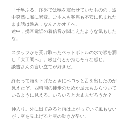
「千早ふる」序盤では喉を震わせていたものの，途
中突然に喉に異変。ご本人も客席も不安に包まれた
まま話は進み，なんとかオチへ。
途中，携帯電話の着信音が聞こえたような気もした
な。
スタッフから受け取ったペットボトルの水で喉を潤
し「大工調べ」。喉は何とか持ちそうな感じ。
談吉さんの言い立てが好きだ。
終わって頭を下げたときにペロッと舌を出したのが
見えたぞ。四時間の徒歩のためか足元もふらついて
いるように見える。いろいろと大丈夫だろうか？
仲入り。外に出てみると雨は上がっていて風もない
が，空を見上げると雲の動きが早い。