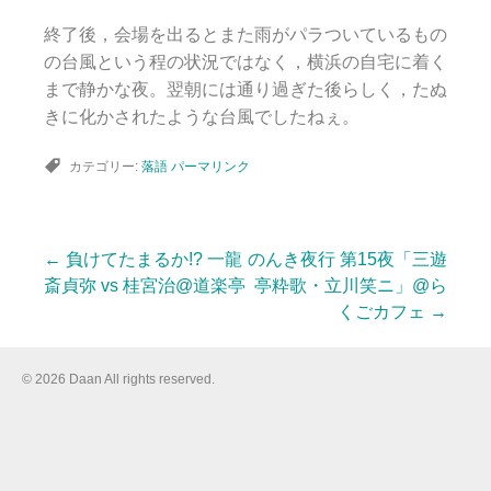
終了後，会場を出るとまた雨がパラついているもの
の台風という程の状況ではなく，横浜の自宅に着く
まで静かな夜。翌朝には通り過ぎた後らしく，たぬ
きに化かされたような台風でしたねぇ。
カテゴリー:
落語
パーマリンク
←
負けてたまるか!? 一龍
のんき夜行 第15夜「三遊
投
斎貞弥 vs 桂宮治@道楽亭
亭粋歌・立川笑ニ」@ら
くごカフェ
→
稿
© 2026 Daan All rights reserved.
ナ