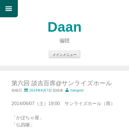
Daan
偏聴
メインメニュー
コ
ン
テ
第六回 談吉百席@サンライズホール
ン
ツ
投稿日:
2014年6月7日
投稿者:
hangoor
へ
2014/06/07（土）19:00 サンライズホール（雨）
ス
キ
「かぼちゃ屋」
ッ
「仏四噺」
プ