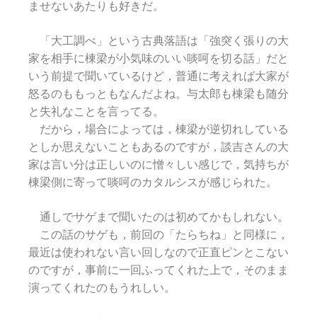
ませないあたりも好きだ。
「大工調べ」という古典落語は「強突く張りの大
家を相手に棟梁が小気味のいい啖呵を切る話」だと
いう前提で聞いているけど，普通に考えれば大家が
怒るのももっともなんだよね。与太郎も棟梁も随分
と失礼なことを言ってる。
だから，場合によっては，棟梁が逆切れしている
としか思えないこともあるのですが，談吉さんの大
家は言い分は正しいのに憎々しい感じで，気持ちが
棟梁側に寄って啖呵のカタルシスが感じられた。
通しでサゲまで聞いたのは初めてかもしれない。
この話のサゲも，前回の「たらちね」と同様に，
最近は使われない言い回しなので正直ピンとこない
のですが，事前に一回ふってくれた上で，そのまま
演ってくれたのもうれしい。