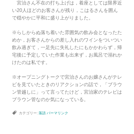
宮治さん不在の打ち上げは，着座としては限界近
い20人ほどのお客さんが残り，こはるさんを囲ん
で穏やかに平和に盛り上がりました。
※らしからぬ落ち着いた雰囲気の飲み会となったた
めか，お客さんからの差し入れのワインをついつい
飲み過ぎて，一足先に失礼したにもかかわらず，帰
宅後に予定していた作業も出来ず，お風呂で溺れか
けたのは私です。
※オープニングトークで宮治さんのお嬢さんがテレ
ビを見ていたときのリアクションの話で，「ブラウ
ン管越しに」って言ってたけど，宮治家のテレビは
ブラウン管なのか気になっている。
カテゴリー:
落語
パーマリンク