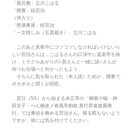
「風呂敷」立川こはる
「狸賽」桂宮治
（仲入り）
「禁酒番屋」桂宮治
「一文惜しみ（五貫裁き）」立川こはる
このあと真夜中にコソコソしなければいけないら
しい宮治さんは，こはるさんの口演中に道楽亭を抜
け，ミラクルあがりの○吾さんと一緒に談○さんが
待つお台場へと向かったもよう。
そちらに気を取られた（本人談）ためか，狸賽で
ポカポカと躓くが回収。
翌日（5/1）から始まる末広亭の「柳家小蝠・神
田京子・べん橋改メ春風亭柏枝 真打昇進披露興
行」では番頭を務める宮治さん。寝る暇もないよう
ですが，体には気を付けてください。