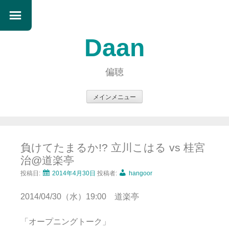
Daan
偏聴
メインメニュー
コ
ン
テ
負けてたまるか!? 立川こはる vs 桂宮
ン
治@道楽亭
ツ
へ
投稿日:
2014年4月30日
投稿者:
hangoor
ス
2014/04/30（水）19:00 道楽亭
キ
ッ
「オープニングトーク」
プ