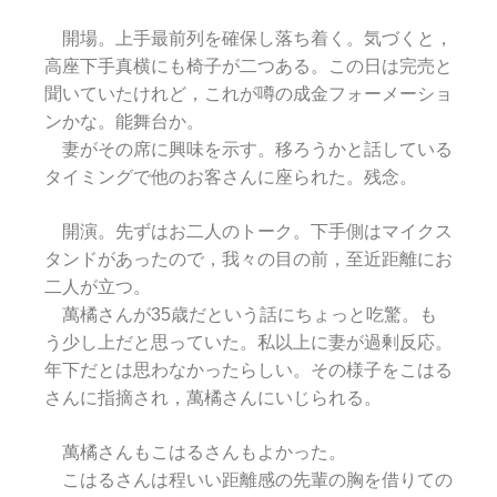
開場。上手最前列を確保し落ち着く。気づくと，
高座下手真横にも椅子が二つある。この日は完売と
聞いていたけれど，これが噂の成金フォーメーショ
ンかな。能舞台か。
妻がその席に興味を示す。移ろうかと話している
タイミングで他のお客さんに座られた。残念。
開演。先ずはお二人のトーク。下手側はマイクス
タンドがあったので，我々の目の前，至近距離にお
二人が立つ。
萬橘さんが35歳だという話にちょっと吃驚。も
う少し上だと思っていた。私以上に妻が過剰反応。
年下だとは思わなかったらしい。その様子をこはる
さんに指摘され，萬橘さんにいじられる。
萬橘さんもこはるさんもよかった。
こはるさんは程いい距離感の先輩の胸を借りての