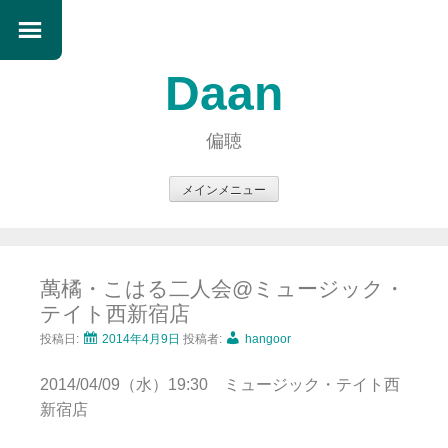
Daan
偏聴
メインメニュー
コ
ン
テ
萬橘・こはる二人会@ミュージック・
ン
テイト西新宿店
ツ
へ
投稿日:
2014年4月9日
投稿者:
hangoor
ス
2014/04/09（水）19:30 ミュージック・テイト西
キ
新宿店
ッ
プ