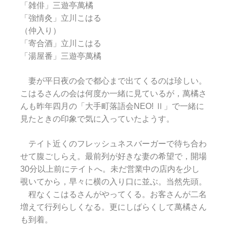
「雑俳」三遊亭萬橘
「強情灸」立川こはる
（仲入り）
「寄合酒」立川こはる
「湯屋番」三遊亭萬橘
妻が平日夜の会で都心まで出てくるのは珍しい。
こはるさんの会は何度か一緒に見ているが，萬橘さ
んも昨年四月の「大手町落語会NEO! Ⅱ」で一緒に
見たときの印象で気に入っていたようす。
テイト近くのフレッシュネスバーガーで待ち合わ
せて腹ごしらえ。最前列が好きな妻の希望で，開場
30分以上前にテイトへ。未だ営業中の店内を少し
覗いてから，早々に横の入り口に並ぶ。当然先頭。
程なくこはるさんがやってくる。お客さんが二名
増えて行列らしくなる。更にしばらくして萬橘さん
も到着。