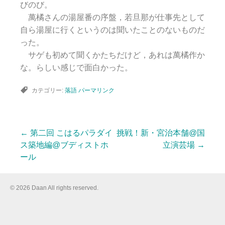
びのび。
萬橘さんの湯屋番の序盤，若旦那が仕事先として
自ら湯屋に行くというのは聞いたことのないものだ
った。
サゲも初めて聞くかたちだけど，あれは萬橘作か
な。らしい感じで面白かった。
カテゴリー:
落語
パーマリンク
←
第二回 こはるパラダイ
挑戦！新・宮治本舗@国
投
ス築地編@ブディストホ
立演芸場
→
ール
稿
© 2026 Daan All rights reserved.
ナ