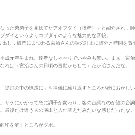
なった弟弟子を見捨てたアオブダイ（抜粋）」と紹介され，師
ブダイというよりコブダイのような魅力的な容貌。
り出し，破門にまつわる宮治さんの話の訂正に随分と時間を費
平成元年生まれ。達者なしゃべりでいやみも無い。まぁ，宮治
なれば（宮治さんの日頃の言動からして）たか冶さんだな。
「提灯の中の蝋燭に」を律儀に繰り返すところが妙におかしい
。サゲにかかって急に調子が変わり，客の台詞なのか誰の台詞
。最後だけ違う人の演出と入れ替えたみたいな感じだったな。
封印を解くところがツボ。