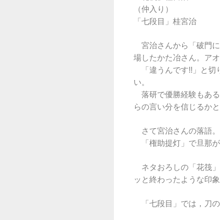
（仲入り）
「七段目」桂宮治
宮治さんから「破門に
場したかた冶さん。アオ
「違うんです!!」と切
い。
落研で優勝経験もある
らの言い分を信じるかと
さて宮治さんの落語。
「権助提灯」で旦那が
ネタおろしの「花筏」
ッと終わったような印象
「七段目」では，刀の