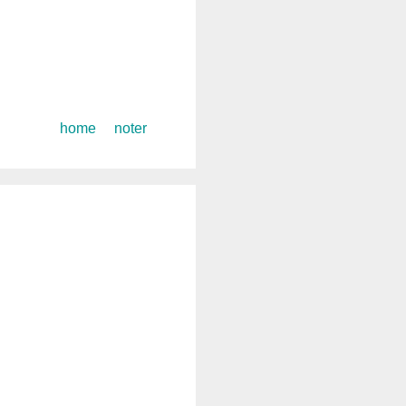
コ
home
noter
ン
テ
ン
ツ
へ
ス
キ
ッ
プ