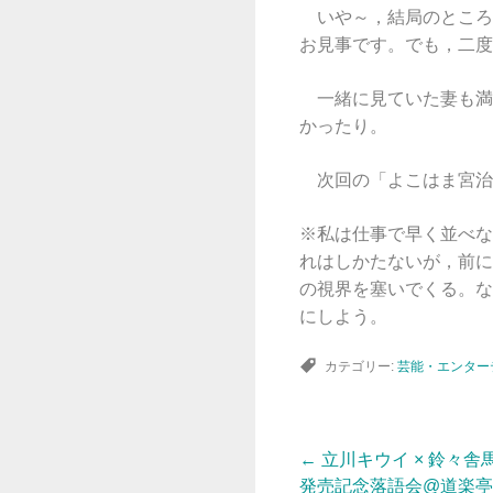
いや～，結局のところ
お見事です。でも，二度
一緒に見ていた妻も満
かったり。
次回の「よこはま宮治展
※私は仕事で早く並べな
れはしかたないが，前に
の視界を塞いでくる。な
にしよう。
カテゴリー:
芸能・エンター
←
立川キウイ × 鈴々舎
投
発売記念落語会@道楽亭