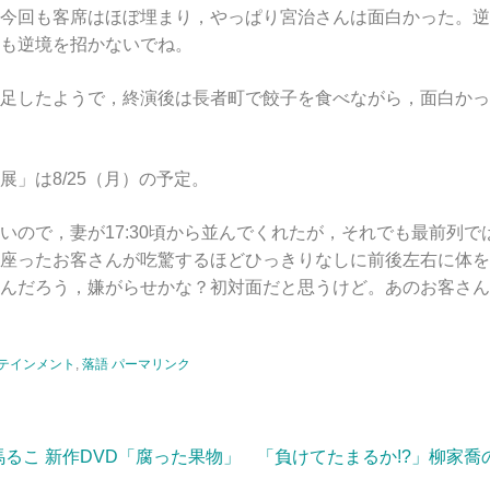
今回も客席はほぼ埋まり，やっぱり宮治さんは面白かった。逆
も逆境を招かないでね。
足したようで，終演後は長者町で餃子を食べながら，面白かっ
」は8/25（月）の予定。
いので，妻が17:30頃から並んでくれたが，それでも最前列
座ったお客さんが吃驚するほどひっきりなしに前後左右に体を
んだろう，嫌がらせかな？初対面だと思うけど。あのお客さん
テインメント
,
落語
パーマリンク
馬るこ 新作DVD「腐った果物」
「負けてたまるか!?」柳家喬