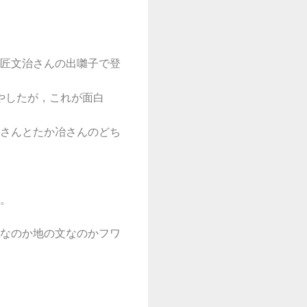
匠文治さんの出囃子で登
やしたが，これが面白
さんとたか冶さんのどち
。
なのか地の文なのかフワ