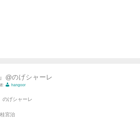
』@のげシャーレ
者:
hangoor
:00 のげシャーレ
桂宮治