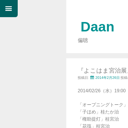
Daan
偏聴
『よこはま宮治展
投稿日:
2014年2月26日
投稿
2014/02/26（水）19
「オープニングトーク」
「子ほめ」桂たか治
「権助提灯」桂宮治
「花筏」桂宮治