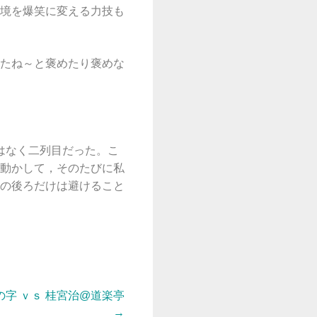
境を爆笑に変える力技も
たね～と褒めたり褒めな
ではなく二列目だった。こ
動かして，そのたびに私
の後ろだけは避けること
の字 ｖｓ 桂宮治@道楽亭
→