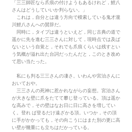
「三三師匠なら爪痕の付けようもあるけれど，鯉八
さんはどうしていいか判らない。」
これは，自分とは違う方向で模索している鬼才瀧
川鯉八さんへの賛辞だ。
同時に，タイプは違うといえど，同じ古典の道で
遥かに先を進む三三さんに対して，現時点では及ば
ないという自覚と，それでも爪痕くらいは残すとい
う気概が溢れ出た台詞だったんだと，このとき改め
て思い当たった。
私にも判る三三さんの凄さ。いわんや宮治さんに
おいておや。
三三さんの死神に惹かれながらの妄想。宮治さん
が大きな壁に爪をたてて攀じ登っている。頂は遥か
な高みで，その壁はなお日に日に高さを増してい
く。登れ ば登るだけ遠ざかる頂。いつか，その頂
に手がかかっても，その向こうにはまた別の更に高
い壁が幾重にも立ちはだかっている。