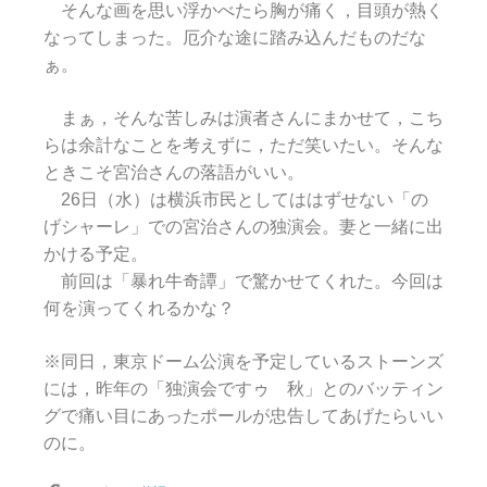
そんな画を思い浮かべたら胸が痛く，目頭が熱く
なってしまった。厄介な途に踏み込んだものだな
ぁ。
まぁ，そんな苦しみは演者さんにまかせて，こち
らは余計なことを考えずに，ただ笑いたい。そんな
ときこそ宮治さんの落語がいい。
26日（水）は横浜市民としてははずせない「の
げシャーレ」での宮治さんの独演会。妻と一緒に出
かける予定。
前回は「暴れ牛奇譚」で驚かせてくれた。今回は
何を演ってくれるかな？
※同日，東京ドーム公演を予定しているストーンズ
には，昨年の「独演会ですゥ 秋」とのバッティン
グで痛い目にあったポールが忠告してあげたらいい
のに。