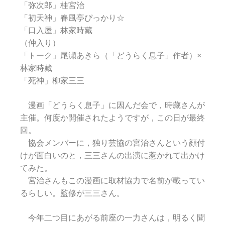
「弥次郎」桂宮治
「初天神」春風亭ぴっかり☆
「口入屋」林家時藏
（仲入り）
「トーク」尾瀬あきら（「どうらく息子」作者）×
林家時藏
「死神」柳家三三
漫画「どうらく息子」に因んだ会で，時藏さんが
主催。何度か開催されたようですが，この日が最終
回。
協会メンバーに，独り芸協の宮治さんという顔付
けが面白いのと，三三さんの出演に惹かれて出かけ
てみた。
宮治さんもこの漫画に取材協力で名前が載ってい
るらしい。監修が三三さん。
今年二つ目にあがる前座の一力さんは，明るく聞