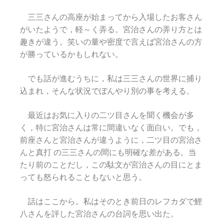
三三さんの高座が始まってから入場したお客さん
がいたようで，軽～く弄る。宮治さんの弄り方とは
趣きが違う。笑いの量や密度で言えば宮治さんの方
が勝っているかもしれない。
でも話が進むうちに，私は三三さんの世界に捕り
込まれ，そんな状況でぼんやり別の事を考える。
最近はお気に入りの二ツ目さんを聞く機会が多
く，特に宮治さんは常に間違いなく面白い。でも，
前座さんと宮治さんが違うように，二ツ目の宮治さ
んと真打 の三三さんの間にも明確な差がある。当
たり前のことだし，この駄文が宮治さんの目にとま
っても怒られることもないと思う。
話はここから。私はそのとき前日のレフカダで鯉
八さんを評した宮治さんの台詞を思い出た。