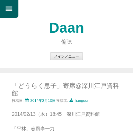
Daan
偏聴
メインメニュー
コ
ン
テ
「どうらく息子」寄席@深川江戸資料
ン
館
ツ
へ
投稿日:
2014年2月13日
投稿者:
hangoor
ス
2014/02/13（木）18:45 深川江戸資料館
キ
ッ
「平林」春風亭一力
プ