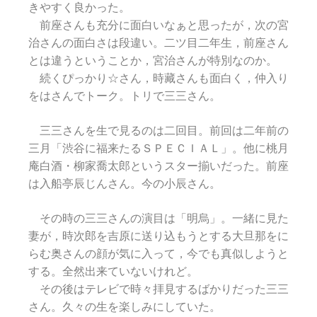
きやすく良かった。
前座さんも充分に面白いなぁと思ったが，次の宮
治さんの面白さは段違い。二ツ目二年生，前座さん
とは違うということか，宮治さんが特別なのか。
続くぴっかり☆さん，時藏さんも面白く，仲入り
をはさんでトーク。トリで三三さん。
三三さんを生で見るのは二回目。前回は二年前の
三月「渋谷に福来たるＳＰＥＣＩＡＬ」。他に桃月
庵白酒・柳家喬太郎というスター揃いだった。前座
は入船亭辰じんさん。今の小辰さん。
その時の三三さんの演目は「明烏」。一緒に見た
妻が，時次郎を吉原に送り込もうとする大旦那をに
らむ奥さんの顔が気に入って，今でも真似しようと
する。全然出来ていないけれど。
その後はテレビで時々拝見するばかりだった三三
さん。久々の生を楽しみにしていた。