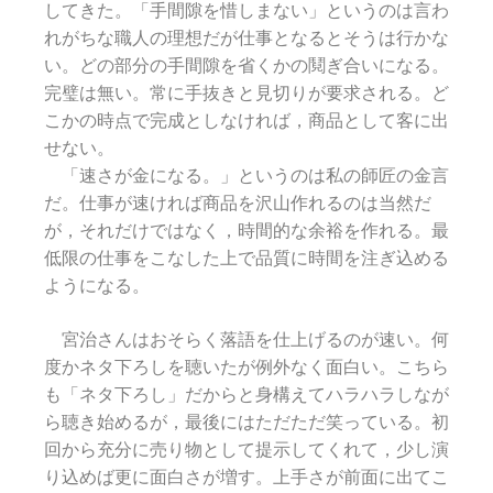
してきた。「手間隙を惜しまない」というのは言わ
れがちな職人の理想だが仕事となるとそうは行かな
い。どの部分の手間隙を省くかの鬩ぎ合いになる。
完璧は無い。常に手抜きと見切りが要求される。ど
こかの時点で完成としなければ，商品として客に出
せない。
「速さが金になる。」というのは私の師匠の金言
だ。仕事が速ければ商品を沢山作れるのは当然だ
が，それだけではなく，時間的な余裕を作れる。最
低限の仕事をこなした上で品質に時間を注ぎ込める
ようになる。
宮治さんはおそらく落語を仕上げるのが速い。何
度かネタ下ろしを聴いたが例外なく面白い。こちら
も「ネタ下ろし」だからと身構えてハラハラしなが
ら聴き始めるが，最後にはただただ笑っている。初
回から充分に売り物として提示してくれて，少し演
り込めば更に面白さが増す。上手さが前面に出てこ