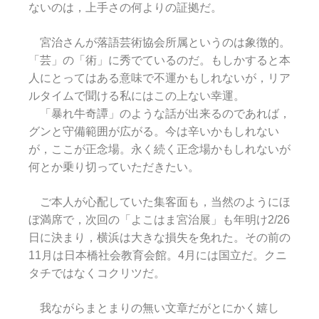
ないのは，上手さの何よりの証拠だ。
宮治さんが落語芸術協会所属というのは象徴的。
「芸」の「術」に秀でているのだ。もしかすると本
人にとってはある意味で不運かもしれないが，リア
ルタイムで聞ける私にはこの上ない幸運。
「暴れ牛奇譚」のような話が出来るのであれば，
グンと守備範囲が広がる。今は辛いかもしれない
が，ここが正念場。永く続く正念場かもしれないが
何とか乗り切っていただきたい。
ご本人が心配していた集客面も，当然のようにほ
ぼ満席で，次回の「よこはま宮治展」も年明け2/26
日に決まり，横浜は大きな損失を免れた。その前の
11月は日本橋社会教育会館。4月には国立だ。クニ
タチではなくコクリツだ。
我ながらまとまりの無い文章だがとにかく嬉し