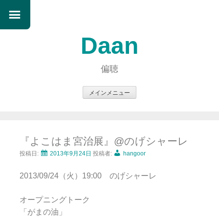
Daan
偏聴
メインメニュー
コ
ン
テ
『よこはま宮治展』@のげシャーレ
ン
ツ
投稿日:
2013年9月24日
投稿者:
hangoor
へ
2013/09/24（火）19:00 のげシャーレ
ス
キ
オープニングトーク
ッ
「がまの油」
プ