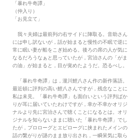
「暴れ牛奇譚」
（仲入り）
「お見立て」
我々夫婦は最前列の右サイドに陣取る。音助さん
には申し訳ないが，話が始まると慢性の不眠で逆に
常に眠い妻が船をこぎ始める。後ろの席の人が気に
なるだろうなぁと思っていたが，宮治さんの「がま
の油」が始まると，目が覚めたようだ。恐るべし。
「暴れ牛奇譚」は，瀧川鯉八さん作の新作落語。
最近頓に評判の高い鯉八さんですが，残念なことに
私は未見。「暴れ牛奇譚」も面白いという評判ばか
りが耳に届いていたわけですが，幸か不幸かオリジ
ナルより先に宮治さんで聴くことになるとは。オリ
ジナルを知らないままに聴いた「暴れ牛奇譚」でし
たが，プロローグとエピローグに挟まれたメインの
話の繋がりが謎のまま放り出され，一瞬呆気に取ら