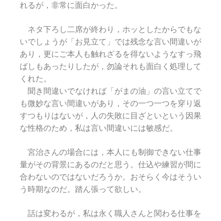
れるが，非常に面白かった。
ネタ下ろし二席が終わり，ホッとしたからでもな
いでしょうが「お見立て」では残念な言い間違いが
あり，更にご本人も触れざるを得ないようなすっ飛
ばしもあったりしたが，勿論それも面白く処理して
くれた。
聞き間違いでなければ「がまの油」の言い立てで
も微妙な言い間違いがあり，その一つ一つを穿り返
すつもりはないが，人の失敗に目ざといという因果
な性格のため，私は言い間違いには敏感だ。
宮治さんの場合には，本人にも制御できない仕事
量がその背景にあるのだと思う。仕込や練習が間に
合わないのではないだろうか。おそらく今はそうい
う時期なのだ。踏ん張って欲しい。
話は変わるが，私は永く職人さんと関わる仕事を