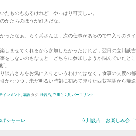
いたものもあるけれど，やっぱり可笑しい。
のかたちのほうが好きだな。
かったなぁ。らく兵さんは，次の仕事があるので中入りのタイ
楽しませてくれるから参加したかったけれど，翌日の立川談吉
事をしないのもなぁと，どちらに参加しようか悩んでいたとこ
断。
り談吉さんをお気に入りというわけではなく，食事の支度の都
引かれつつ，未だ明るい時刻に初めて降りた西荻窪駅から帰途
テインメント
,
落語
タグ:
桂宮治
,
立川らく兵
パーマリンク
のげシャーレ
立川談吉 お楽しみ会「