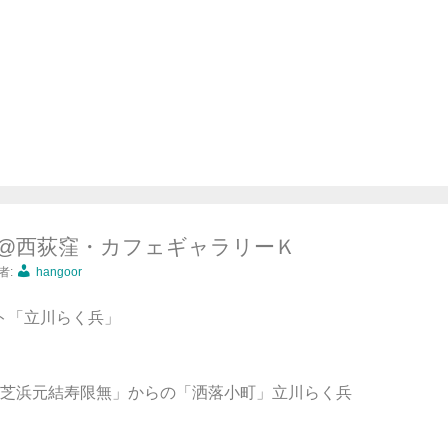
』@西荻窪・カフェギャラリーＫ
者:
hangoor
 ゲスト「立川らく兵」
芝浜元結寿限無」からの「洒落小町」立川らく兵