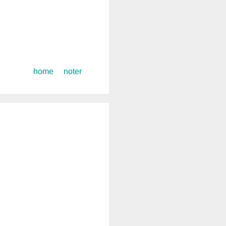
コ
home
noter
ン
テ
ン
ツ
へ
ス
キ
ッ
プ