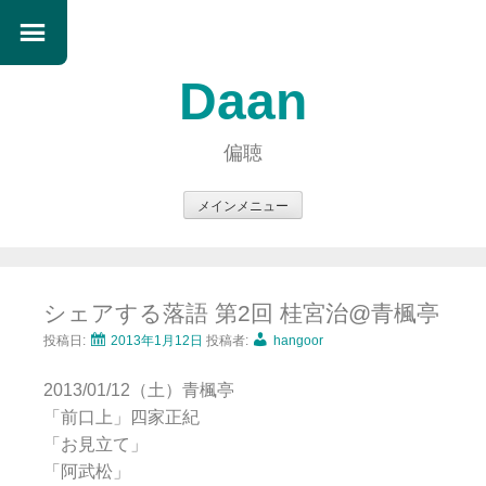
Daan
偏聴
メインメニュー
コ
ン
テ
シェアする落語 第2回 桂宮治@青楓亭
ン
ツ
投稿日:
2013年1月12日
投稿者:
hangoor
へ
2013/01/12（土）青楓亭
ス
「前口上」四家正紀
キ
「お見立て」
ッ
「阿武松」
プ