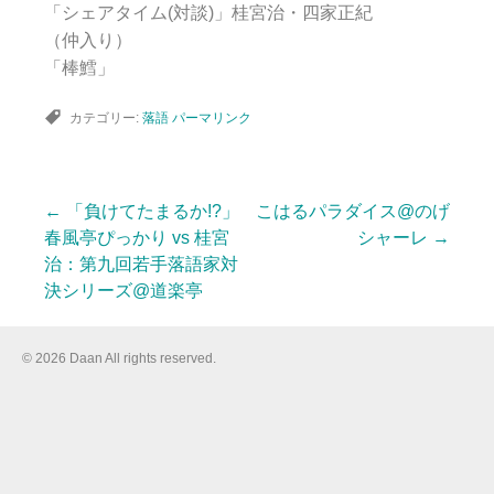
「シェアタイム(対談)」桂宮治・四家正紀
（仲入り）
「棒鱈」
カテゴリー:
落語
パーマリンク
←
「負けてたまるか!?」
こはるパラダイス@のげ
投
春風亭ぴっかり vs 桂宮
シャーレ
→
治：第九回若手落語家対
決シリーズ@道楽亭
稿
© 2026 Daan All rights reserved.
ナ
ビ