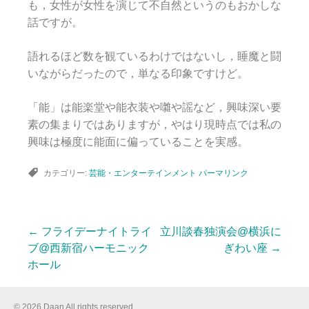
も，女性が女性を演じて不自然というのもおかしな
話ですが。
語れるほど数を観ているわけではないし，睡魔と闘
いながらだったので，単なる印象ですけど。
「能」は能楽堂や能衣装や囃や謡など，興味深い要
素の集まりではありますが，やはり現時点では私の
興味は極度に能面に偏っていることを実感。
カテゴリー:
芸能・エンターテインメント
パーマリンク
←
フライデーナイトライ
立川談春独演会@横浜に
投
ブ@西新宿ハーモニック
ぎわい座
→
ホール
稿
© 2026 Daan All rights reserved.