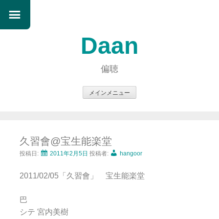
Daan
偏聴
メインメニュー
コ
ン
テ
久習會@宝生能楽堂
ン
ツ
投稿日:
2011年2月5日
投稿者:
hangoor
へ
2011/02/05「久習會」 宝生能楽堂
ス
キ
巴
ッ
シテ 宮内美樹
プ